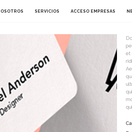
NOSOTROS
SERVICIOS
ACCESO EMPRESAS
N
Do
pe
et
ri
Ae
qu
ul
qu
mo
qu
Ca