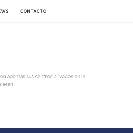
EWS
CONTACTO
enen además sus centros privados en la
s eran